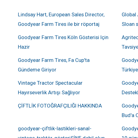
Lindsay Hart, European Sales Director,
Global
Goodyear Farm Tires ile bir röportaj
Sloan s
Goodyear Farm Tires Köln Gösterisi Için
Agrite
Hazir
Tavsiye
Goodyear Farm Tires, Fa Cup'ta
Goodyea
Gündeme Giriyor
Türkiye
Vintage Tractor Spectacular
Goodye
Hayırseverlik Artışı Sağlıyor
Destek
ÇİFTLİK FOTOĞRAFÇILIĞI HAKKINDA
Goodye
Bud'a 
goodyear-çiftlik-lastikleri-sanal-
Goodye
vintage-traktör-gösteriSİNE dahil olun
19 gün