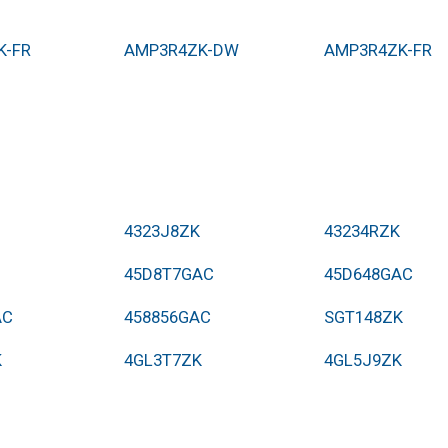
K-FR
AMP3R4ZK-DW
AMP3R4ZK-FR
4323J8ZK
43234RZK
45D8T7GAC
45D648GAC
AC
458856GAC
SGT148ZK
K
4GL3T7ZK
4GL5J9ZK