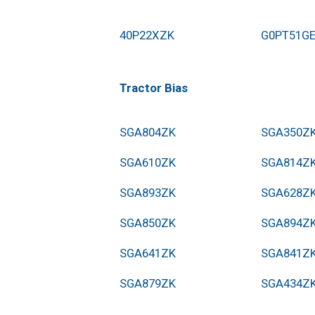
40P22XZK
G0PT51G
Tractor Bias
SGA804ZK
SGA350Z
SGA610ZK
SGA814Z
SGA893ZK
SGA628Z
SGA850ZK
SGA894Z
SGA641ZK
SGA841Z
SGA879ZK
SGA434Z