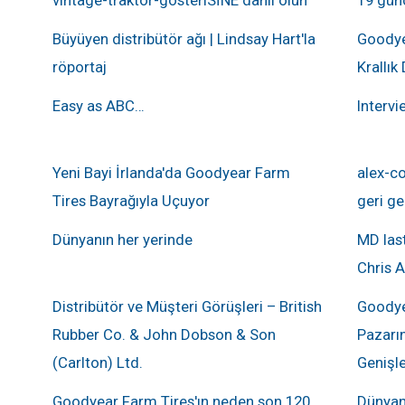
Büyüyen distribütör ağı | Lindsay Hart'la
Goodye
röportaj
Krallık
Easy as ABC…
Intervi
Yeni Bayi İrlanda'da Goodyear Farm
alex-co
Tires Bayrağıyla Uçuyor
geri g
Dünyanın her yerinde
MD last
Chris A
m
Distribütör ve Müşteri Görüşleri – British
Goodye
Rubber Co. & John Dobson & Son
Pazarın
(Carlton) Ltd.
Genişle
Goodyear Farm Tires'ın neden son 120
Dünyan