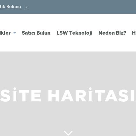
tik Bulucu
ikler
Satıcı Bulun
LSW Teknoloji
Neden Biz?
H
SİTE HARİTASI