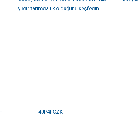
yıldır tarımda ilk olduğunu keşfedin
r
F
40P4FCZK