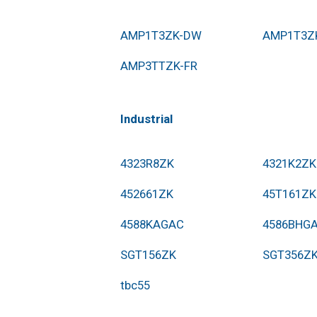
AMP1T3ZK-DW
AMP1T3Z
AMP3TTZK-FR
Industrial
4323R8ZK
4321K2ZK
452661ZK
45T161ZK
4588KAGAC
4586BHG
SGT156ZK
SGT356Z
tbc55