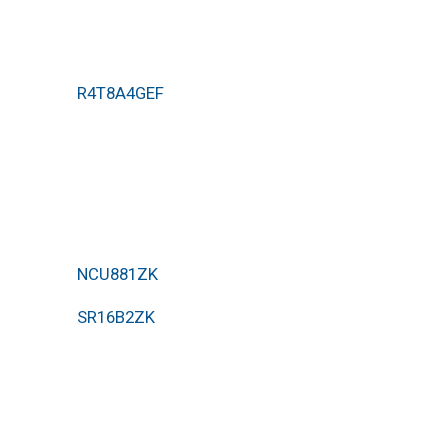
R4T8A4GEF
NCU881ZK
SR16B2ZK