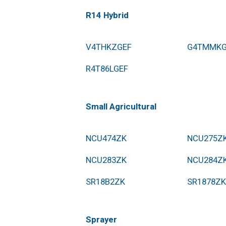
R14 Hybrid
V4THKZGEF
G4TMMKG
R4T86LGEF
Small Agricultural
NCU474ZK
NCU275Z
NCU283ZK
NCU284Z
SR18B2ZK
SR1878ZK
Sprayer