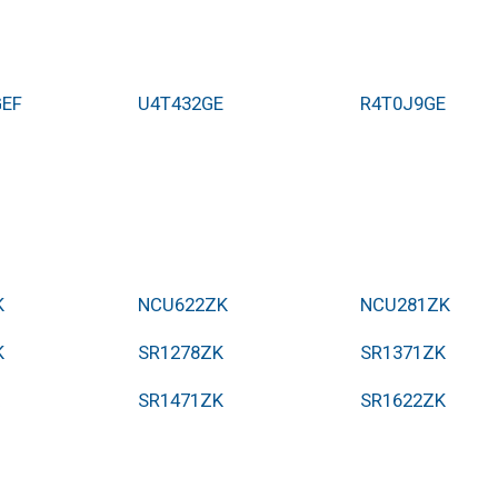
EF
U4T432GE
R4T0J9GE
K
NCU622ZK
NCU281ZK
K
SR1278ZK
SR1371ZK
SR1471ZK
SR1622ZK