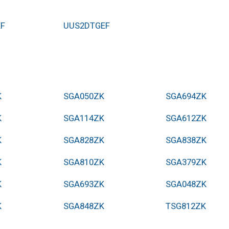
EF
UUS2DTGEF
K
SGA050ZK
SGA694ZK
K
SGA114ZK
SGA612ZK
K
SGA828ZK
SGA838ZK
K
SGA810ZK
SGA379ZK
K
SGA693ZK
SGA048ZK
K
SGA848ZK
TSG812ZK