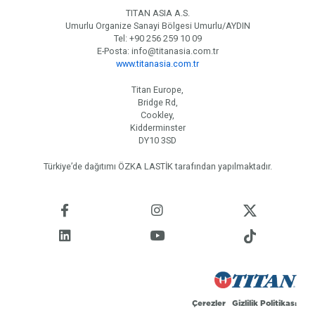
TITAN ASIA A.S.
Umurlu Organize Sanayi Bölgesi Umurlu/AYDIN
Tel: +90 256 259 10 09
E-Posta: info@titanasia.com.tr
www.titanasia.com.tr
Titan Europe,
Bridge Rd,
Cookley,
Kidderminster
DY10 3SD
Türkiye’de dağıtımı ÖZKA LASTİK tarafından yapılmaktadır.
Çerezler
Gizlilik Politikası