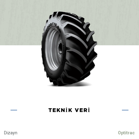
TEKNIK VERI
Dizayn
Optitrac