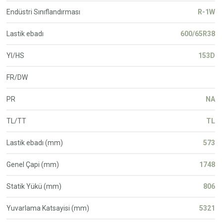
Endüstri Sınıflandırması
R-1W
Lastik ebadı
600/65R38
YI/HS
153D
FR/DW
PR
NA
TL/TT
TL
Lastik ebadı (mm)
573
Genel Çapi (mm)
1748
Statik Yükü (mm)
806
Yuvarlama Katsayisi (mm)
5321