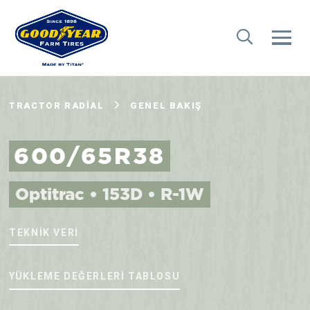
TRACTOR RADIAL
GENEL BAKIŞ
600/65R38
Optitrac • 153D • R-1W
TEKNIK VERI
YÜKLEME DEĞERLERI TABLOSU