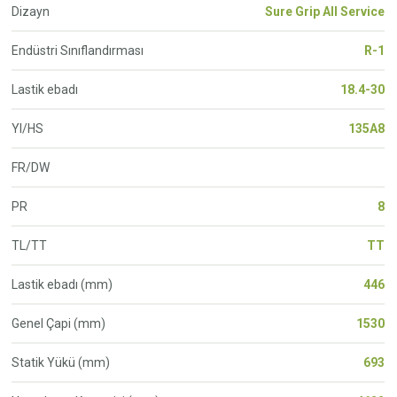
Dizayn
Sure Grip All Service
Endüstri Sınıflandırması
R-1
Lastik ebadı
18.4-30
YI/HS
135A8
FR/DW
PR
8
TL/TT
TT
Lastik ebadı (mm)
446
Genel Çapi (mm)
1530
Statik Yükü (mm)
693