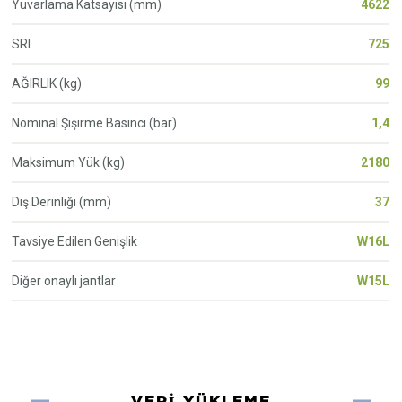
Yuvarlama Katsayisi (mm)
4622
SRI
725
AĞIRLIK (kg)
99
Nominal Şişirme Basıncı (bar)
1,4
Maksimum Yük (kg)
2180
Diş Derinliği (mm)
37
Tavsiye Edilen Genişlik
W16L
Diğer onaylı jantlar
W15L
VERI YÜKLEME