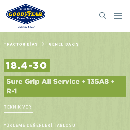
TRACTOR BIAS
GENEL BAKIŞ
18.4-30
Sure Grip All Service • 135A8 •
R-1
TEKNIK VERI
YÜKLEME DEĞERLERI TABLOSU