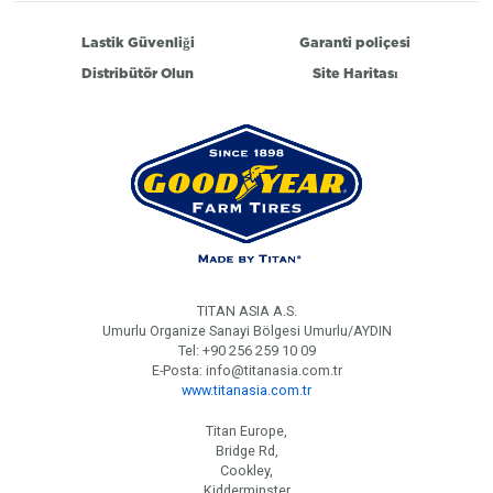
Lastik Güvenliği
Garanti poliçesi
Distribütör Olun
Site Haritası
TITAN ASIA A.S.
Umurlu Organize Sanayi Bölgesi Umurlu/AYDIN
Tel: +90 256 259 10 09
E-Posta: info@titanasia.com.tr
www.titanasia.com.tr
Titan Europe,
Bridge Rd,
Cookley,
Kidderminster