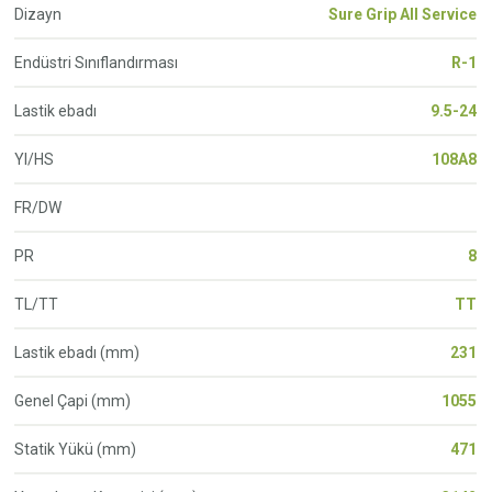
Dizayn
Sure Grip All Service
Endüstri Sınıflandırması
R-1
Lastik ebadı
9.5-24
YI/HS
108A8
FR/DW
PR
8
TL/TT
TT
Lastik ebadı (mm)
231
Genel Çapi (mm)
1055
Statik Yükü (mm)
471