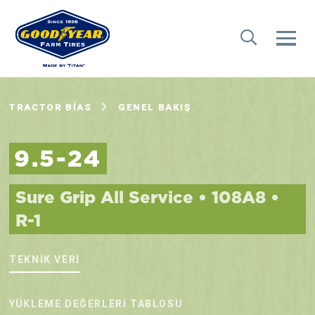
TRACTOR BIAS
GENEL BAKIŞ
9.5-24
Sure Grip All Service • 108A8 •
R-1
TEKNIK VERI
YÜKLEME DEĞERLERI TABLOSU