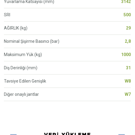
Yuvarlama Katsayisi (mm)
3142
SRI
500
AĞIRLIK (kg)
29
Nominal Şişirme Basıncı (bar)
2,8
Maksimum Yük (kg)
1000
Diş Derinliği (mm)
31
Tavsiye Edilen Genişlik
W8
Diğer onaylı jantlar
W7
VERI YÜKLEME