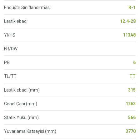
Endüstri Sınıflandırması
R-1
Lastik ebadı
12.4-28
YI/HS
113A8
FR/DW
PR
6
TL/TT
TT
Lastik ebadı (mm)
315
Genel Çapi (mm)
1263
Statik Yükü (mm)
566
Yuvarlama Katsayisi (mm)
3770