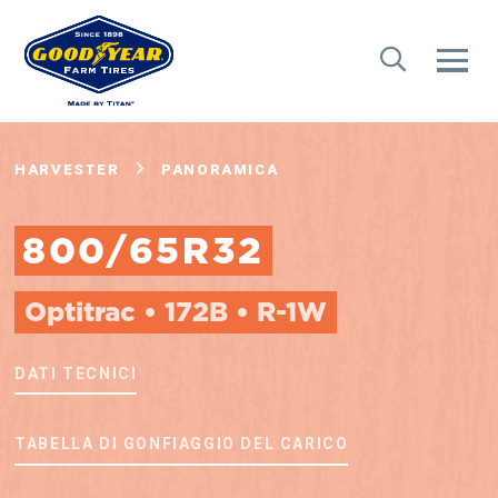
HARVESTER
PANORAMICA
800/65R32
Optitrac • 172B • R-1W
DATI TECNICI
TABELLA DI GONFIAGGIO DEL CARICO