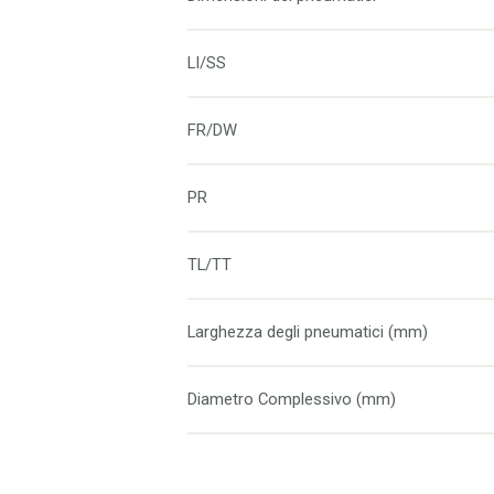
LI/SS
FR/DW
PR
TL/TT
Larghezza degli pneumatici (mm)
Diametro Complessivo (mm)