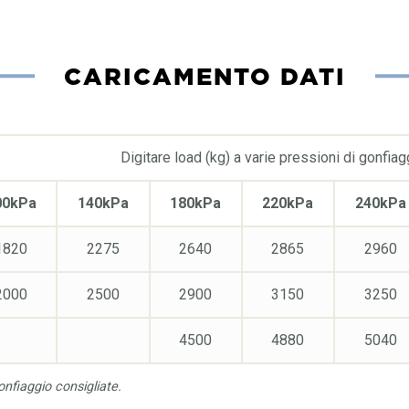
CARICAMENTO DATI
Digitare load (kg) a varie pressioni di gonfiag
00kPa
140kPa
180kPa
220kPa
240kPa
1820
2275
2640
2865
2960
2000
2500
2900
3150
3250
4500
4880
5040
onfiaggio consigliate.