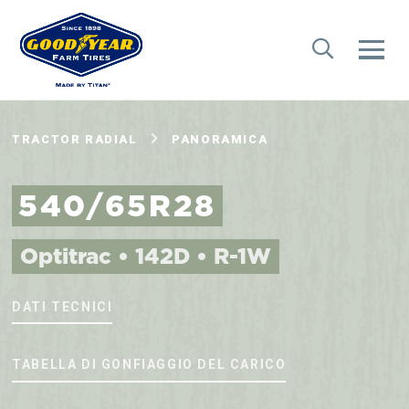
TRACTOR RADIAL
PANORAMICA
540/65R28
Optitrac • 142D • R-1W
DATI TECNICI
TABELLA DI GONFIAGGIO DEL CARICO