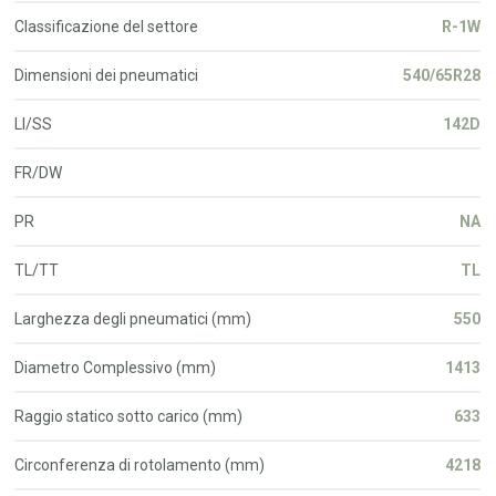
Classificazione del settore
R-1W
Dimensioni dei pneumatici
540/65R28
LI/SS
142D
FR/DW
PR
NA
TL/TT
TL
Larghezza degli pneumatici (mm)
550
Diametro Complessivo (mm)
1413
Raggio statico sotto carico (mm)
633
Circonferenza di rotolamento (mm)
4218