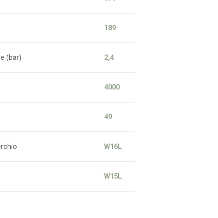
189
e (bar)
2,4
4000
49
rchio
W16L
W15L