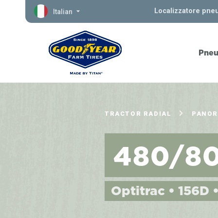
Localizzatore pne
Italian
Pneu
TRACTOR RADIAL
PANOR
480/8
Optitrac • 156D 