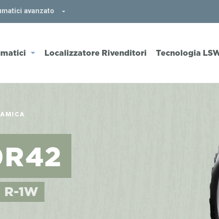
umatici avanzato
matici
Localizzatore Rivenditori
Tecnologia LS
AMICA
0R42
• R-1W