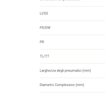
LI/SS
FR/DW
PR
TL/TT
Larghezza degli pneumatici (mm)
Diametro Complessivo (mm)