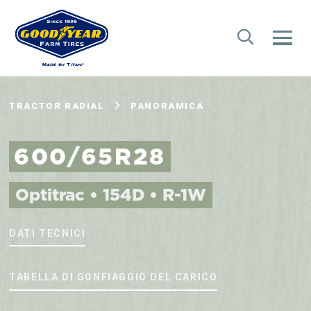
TRACTOR RADIAL
PANORAMICA
600/65R28
Optitrac • 154D • R-1W
DATI TECNICI
TABELLA DI GONFIAGGIO DEL CARICO