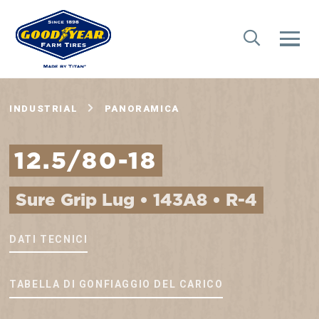
INDUSTRIAL
PANORAMICA
12.5/80-18
Sure Grip Lug • 143A8 • R-4
DATI TECNICI
TABELLA DI GONFIAGGIO DEL CARICO