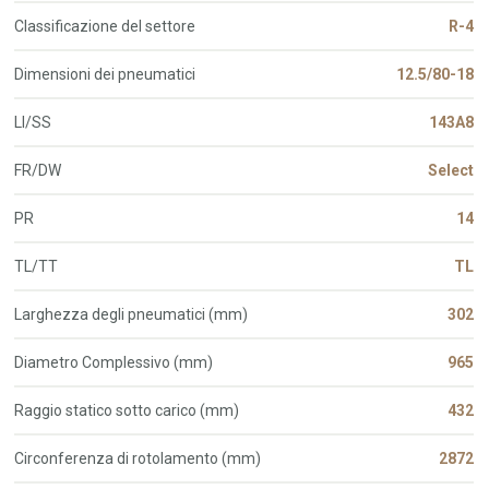
Classificazione del settore
R-4
Dimensioni dei pneumatici
12.5/80-18
LI/SS
143A8
FR/DW
Select
PR
14
TL/TT
TL
Larghezza degli pneumatici (mm)
302
Diametro Complessivo (mm)
965
Raggio statico sotto carico (mm)
432
Circonferenza di rotolamento (mm)
2872