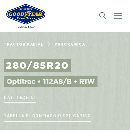
TRACTOR RADIAL
PANORAMICA
280/85R20
Optitrac • 112A8/B • R1W
DATI TECNICI
TABELLA DI GONFIAGGIO DEL CARICO