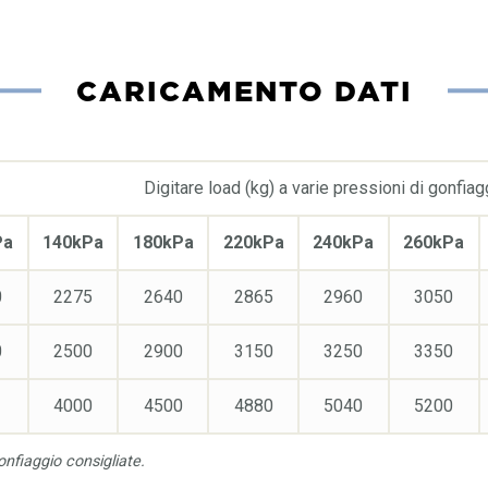
CARICAMENTO DATI
Digitare load (kg) a varie pressioni di gonfiag
Pa
140kPa
180kPa
220kPa
240kPa
260kPa
0
2275
2640
2865
2960
3050
0
2500
2900
3150
3250
3350
4000
4500
4880
5040
5200
onfiaggio consigliate.