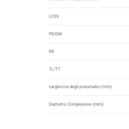
LI/SS
FR/DW
PR
TL/TT
Larghezza degli pneumatici (mm)
Diametro Complessivo (mm)