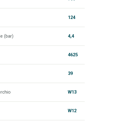
124
e (bar)
4,4
4625
39
rchio
W13
W12