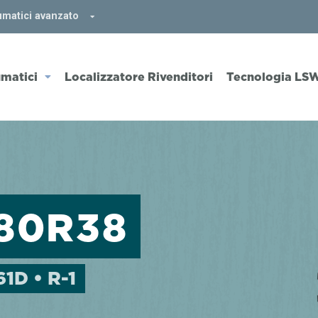
umatici avanzato
matici
Localizzatore Rivenditori
Tecnologia LS
/80R38
61D • R-1