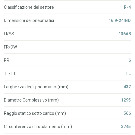
Classificazione del settore
R-4
Dimensioni dei pneumatici
16.9-24IND
LI/SS
136A8
FR/DW
PR
6
TL/TT
TL
Larghezza degli pneumatici (mm)
437
Diametro Complessivo (mm)
1295
Raggio statico sotto carico (mm)
566
Circonferenza di rotolamento (mm)
3745