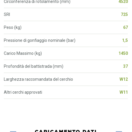
Circonferenza di rotolamento (mm)
4520
SRI
725
Peso (kg)
67
Pressione di gonfiaggio nominale (bar)
1,5
Carico Massimo (kg)
1450
Profondità del battistrada (mm)
37
Larghezza raccomandata del cerchio
W12
Altri cerchi approvati
W11
CARICAMENTO DATI