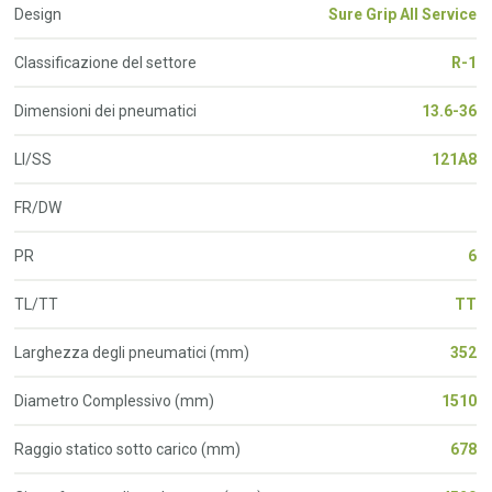
Design
Sure Grip All Service
Classificazione del settore
R-1
Dimensioni dei pneumatici
13.6-36
LI/SS
121A8
FR/DW
PR
6
TL/TT
TT
Larghezza degli pneumatici (mm)
352
Diametro Complessivo (mm)
1510
Raggio statico sotto carico (mm)
678