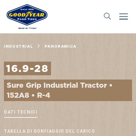
INDUSTRIAL
PANORAMICA
16.9-28
Sure Grip Industrial Tractor •
152A8 • R-4
DATI TECNICI
TABELLA DI GONFIAGGIO DEL CARICO