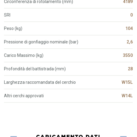
Circonferenza di rotolamento (mm)
4189
SRI
0
Peso (kg)
104
Pressione di gonfiaggio nominale (bar)
2,6
Carico Massimo (kg)
3550
Profondità del battistrada (mm)
28
Larghezza raccomandata del cerchio
W15L
Altri cerchi approvati
W14L
CARICAMENTO DATI