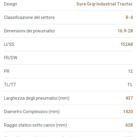
Design
Sure Grip Industrial Tractor
Classificazione del settore
R-4
Dimensioni dei pneumatici
16.9-28
LI/SS
152A8
FR/DW
PR
12
TL/TT
TL
Larghezza degli pneumatici (mm)
437
Diametro Complessivo (mm)
1420
Raggio statico sotto carico (mm)
628