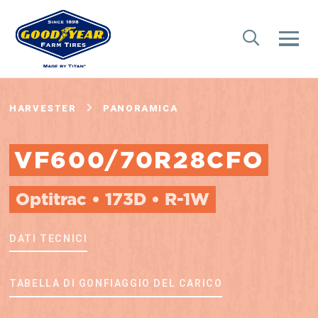
HARVESTER
PANORAMICA
VF600/70R28CFO
Optitrac • 173D • R-1W
DATI TECNICI
TABELLA DI GONFIAGGIO DEL CARICO